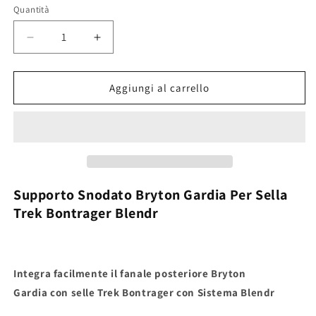
listino
Quantità
Diminuisci
Aumenta
quantità
quantità
per
per
57N
57N
Aggiungi al carrello
-
-
Staffa
Staffa
Supporto
Supporto
Snodato
Snodato
Bryton
Bryton
Gardia
Gardia
Sella
Sella
Supporto Snodato
Bryton Gardia
Per Sella
Trek
Trek
Trek
Bontrager Blendr
Bontrager
Bontrager
Blendr
Blendr
Integra facilmente
il
fanale posteriore
Bryton
Gardia
con
selle Trek Bontrager con Sistema Blendr