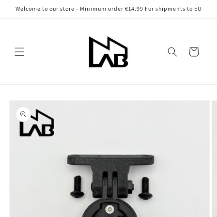
Vai
Welcome to our store - Minimum order €14.99 For shipments to EU
direttamente
ai contenuti
Carrello
Passa alle
informazioni
sul prodotto