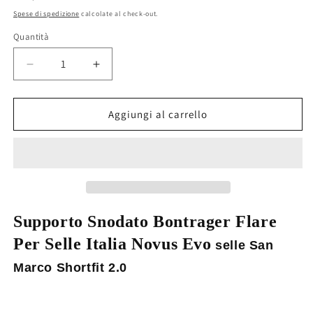
di
Spese di spedizione
calcolate al check-out.
listino
Quantità
Diminuisci
Aumenta
quantità
quantità
per
per
25N
25N
Aggiungi al carrello
-
-
Staffa
Staffa
Supporto
Supporto
Snodato
Snodato
Trek
Trek
Bontrager
Bontrager
Flare
Flare
Supporto Snodato Bontrager Flare
Selle
Selle
Per Selle Italia Novus Evo
selle San
Italia
Italia
Novus
Novus
Marco Shortfit 2.0
Evo
Evo
e
e
San
San