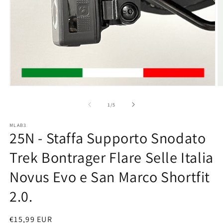
Apri
A
contenuti
c
multimediali
m
su
1
/
5
1
2
in
in
MLAB3
finestra
fi
25N - Staffa Supporto Snodato
modale
m
Trek Bontrager Flare Selle Italia
Novus Evo e San Marco Shortfit
2.0.
Prezzo
€15,99 EUR