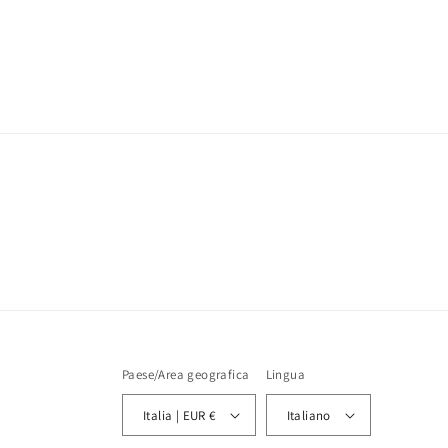
modale
Paese/Area geografica
Lingua
Italia | EUR €
Italiano