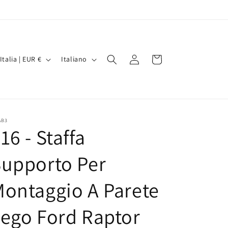
P
L
Accedi
Carrello
Italia | EUR €
Italiano
i
n
g
u
AB3
16 - Staffa
a
A
upporto Per
ontaggio A Parete
ego Ford Raptor