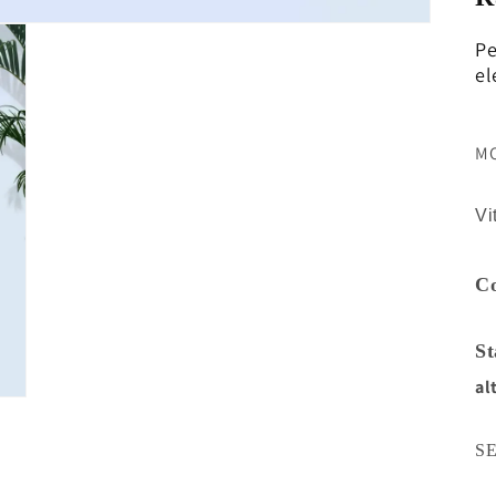
Pe
el
M
Vi
Co
St
al
S