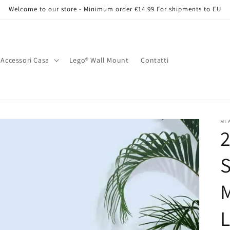
Welcome to our store - Minimum order €14.99 For shipments to EU
Accessori Casa
Lego® Wall Mount
Contatti
a
e
s
e
ML
2
/
S
r
e
M
a
L
g