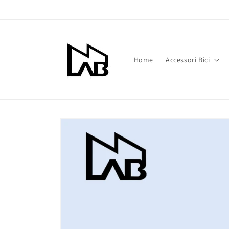
Vai
direttamente
ai contenuti
Home
Accessori Bici
Passa alle
informazioni
sul prodotto