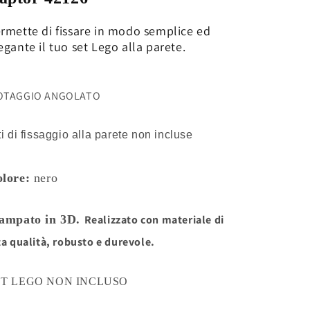
Raptor
Raptor
42126
42126
rmette di fissare in modo semplice ed
egante il tuo set Lego alla parete.
OTAGGIO ANGOLATO
ti di fissaggio alla parete non incluse
lore:
nero
ampato in 3D.
Realizzato
con materiale di
ta qualità, robusto e durevole.
ET LEGO NON INCLUSO